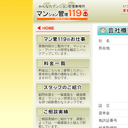
社 名
業務内容のご案内です。マンショ
所在地
ン・アパートの管理を幅広くバッ
クアップしています。
料金はこちらをご参照ください。
基本的な業務の価格を公表してい
ますので、安心です。
顧問弁護士・一級建築士・建築構
造士・マンション管理士など資格
を持つ経験豊かなスタッフです。
設 立
資本金
ご相談実績のご紹介です。調査に
免許証番号
よっては、一級建築士と組んで対
処しています。