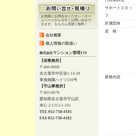
代表取締役
サポートスタッ
フ
お気軽にお問合せください！ホー
ムページから今すぐお問い合せで
所属団体
きます。もちろん見積り無料！
資 格
会社概要
個人情報の取扱い
マンション管理119
株式会社
【栄事務所】
〒460-0008
名古屋市中区栄1-14-20
業務内容
東海御園ハイツ210号
【守山事務所】
〒463-0079
愛知県名古屋市守山区
幸心 2-1312-1-101
TEL 052-758-4181
FAX 052-758-4182